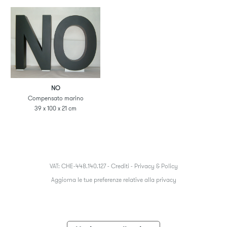
NO
Compensato marino
39 x 100 x 21 cm
VAT: CHE-448.140.127 -
Crediti
-
Privacy & Policy
Aggiorna le tue preferenze relative alla privacy